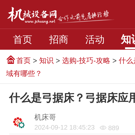
知
首页
招商
活动
首页
>
知识
>
选购-技巧-攻略
>
什么
域有哪些？
什么是弓据床？弓据床应
机床哥
2024-09-12 18:45:23
889